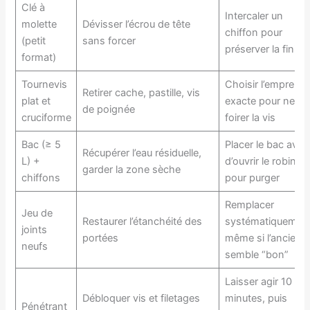
Clé à
Intercaler un
molette
Dévisser l’écrou de tête
chiffon pour
(petit
sans forcer
préserver la finitio
format)
Tournevis
Choisir l’empreint
Retirer cache, pastille, vis
plat et
exacte pour ne pa
de poignée
cruciforme
foirer la vis
Bac (≥ 5
Placer le bac avan
Récupérer l’eau résiduelle,
L) +
d’ouvrir le robinet
garder la zone sèche
chiffons
pour purger
Remplacer
Jeu de
Restaurer l’étanchéité des
systématiquement
joints
portées
même si l’ancien
neufs
semble “bon”
Laisser agir 10 à 1
Débloquer vis et filetages
minutes, puis
Pénétrant