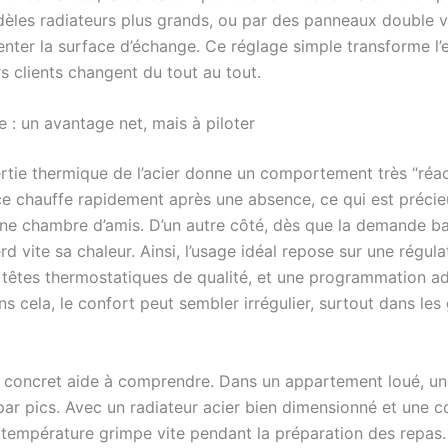
èles radiateurs plus grands, ou par des panneaux double voi
enter la surface d’échange. Ce réglage simple transforme l’
rs clients changent du tout au tout.
ie : un avantage net, mais à piloter
ertie thermique de l’acier donne un comportement très “réact
èce chauffe rapidement après une absence, ce qui est préci
ne chambre d’amis. D’un autre côté, dès que la demande bai
rd vite sa chaleur. Ainsi, l’usage idéal repose sur une régulat
êtes thermostatiques de qualité, et une programmation a
ns cela, le confort peut sembler irrégulier, surtout dans les
concret aide à comprendre. Dans un appartement loué, un
 par pics. Avec un radiateur acier bien dimensionné et une 
 température grimpe vite pendant la préparation des repas.