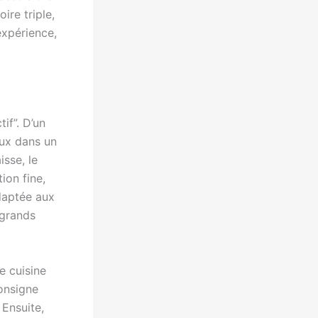
re triple,
expérience,
if”. D’un
eux dans un
sse, le
ion fine,
daptée aux
 grands
e cuisine
consigne
 Ensuite,