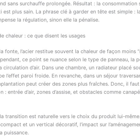
end sans surchauffe prolongée. Résultat : la consommation s
ti est plus sain. La phrase clé à garder en tête est simple : l
mpense la régulation, sinon elle la pénalise.
e chaleur : ce que disent les usages
 fonte, l’acier restitue souvent la chaleur de façon moins 
ependant, ce point se nuance selon le type de panneau, la p
la circulation d’air. Dans une chambre, un radiateur placé s
e l’effet paroi froide. En revanche, dans un séjour traversa
lantation peut créer des zones plus fraîches. Donc, il faut
on : entrée d’air, zones d’assise, et obstacles comme canap
la transition est naturelle vers le choix du produit lui-même
compact et un vertical décoratif, l’impact sur l’aménagem
la puissance.