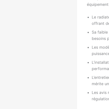
équipement 
Le radiat
offrant de
Sa faible
besoins p
Les modèl
puissance
L’install
performa
L’entreti
mérite un
Les avis 
régulatio