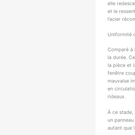
elle redesc
et le ressen
l’acier réco
Uniformité d
Comparé à la
la durée. C
la pièce et 
fenêtre coup
mauvaise imp
en circulati
rideaux.
À ce stade, 
un panneau 
autant que 