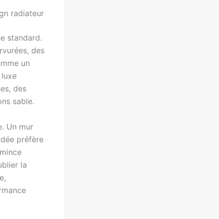
gn radiateur
he standard.
rvurées, des
 comme un
 luxe
nes, des
ons sable.
e. Un mur
rdée préfère
 mince
blier la
e,
ormance