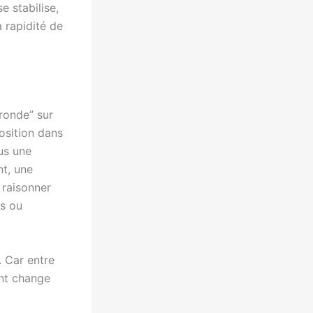
e stabilise,
a rapidité de
“ronde” sur
osition dans
ous une
nt, une
 raisonner
és ou
. Car entre
ent change