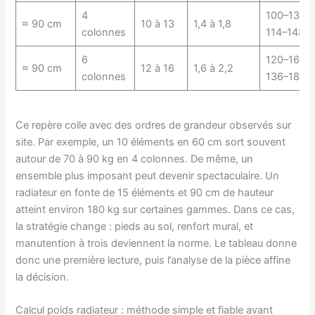
4
100–130 /
≈ 90 cm
10 à 13
1,4 à 1,8
colonnes
114–148
6
120–160 /
≈ 90 cm
12 à 16
1,6 à 2,2
colonnes
136–182
Ce repère colle avec des ordres de grandeur observés sur
site. Par exemple, un 10 éléments en 60 cm sort souvent
autour de 70 à 90 kg en 4 colonnes. De même, un
ensemble plus imposant peut devenir spectaculaire. Un
radiateur en fonte de 15 éléments et 90 cm de hauteur
atteint environ 180 kg sur certaines gammes. Dans ce cas,
la stratégie change : pieds au sol, renfort mural, et
manutention à trois deviennent la norme. Le tableau donne
donc une première lecture, puis l’analyse de la pièce affine
la décision.
Calcul poids radiateur : méthode simple et fiable avant