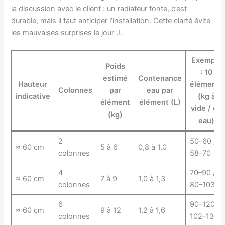
la discussion avec le client : un radiateur fonte, c’est
durable, mais il faut anticiper l’installation. Cette clarté évite
les mauvaises surprises le jour J.
Exemple
Poids
: 10
estimé
Contenance
Hauteur
éléments
Colonnes
par
eau par
indicative
(kg à
élément
élément (L)
vide / en
(kg)
eau)
2
50–60 /
≈ 60 cm
5 à 6
0,8 à 1,0
colonnes
58–70
4
70–90 /
≈ 60 cm
7 à 9
1,0 à 1,3
colonnes
80–103
6
90–120 /
≈ 60 cm
9 à 12
1,2 à 1,6
colonnes
102–136