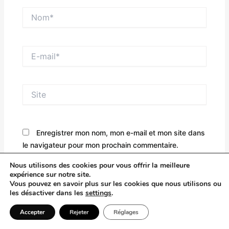
Nom*
E-
mail*
Site
Enregistrer mon nom, mon e-mail et mon site dans
le navigateur pour mon prochain commentaire.
Nous utilisons des cookies pour vous offrir la meilleure
Saisissez votre réponse en chiffres
expérience sur notre site.
Vous pouvez en savoir plus sur les cookies que nous utilisons ou
les désactiver dans les
settings
.
deux + dix-neuf =
Accepter
Rejeter
Réglages